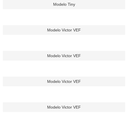
Modelo Tiny
Modelo Victor VEF
Modelo Victor VEF
Modelo Victor VEF
Modelo Victor VEF