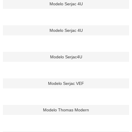
Modelo Serjac 4U
Modelo Serjac 4U
Modelo Serjac4U
Modelo Serjac VEF
Modelo Thomas Modern