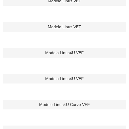
Modelo Linus VEF
Modelo Linus VEF
Modelo Linus4U VEF
Modelo Linus4U VEF
Modelo Linus4U Curve VEF