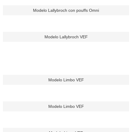
Modelo Lallybroch con pouffs Omni
Modelo Lallybroch VEF
Modelo Limbo VEF
Modelo Limbo VEF