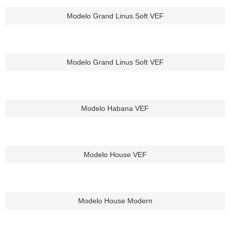
Modelo Grand Linus Soft VEF
Modelo Grand Linus Soft VEF
Modelo Habana VEF
Modelo House VEF
Modelo House Modern