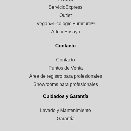
ServicioExpress
Outlet
Vegan&Ecologic Furniture®
Arte y Ensayo
Contacto
Contacto
Puntos de Venta
Área de registro para profesionales
Showrooms para profesionales
Cuidados y Garantía
Lavado y Mantenimiento
Garantía