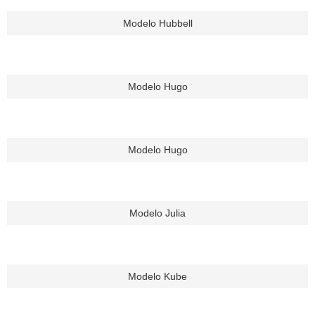
Modelo Hubbell
Modelo Hugo
Modelo Hugo
Modelo Julia
Modelo Kube